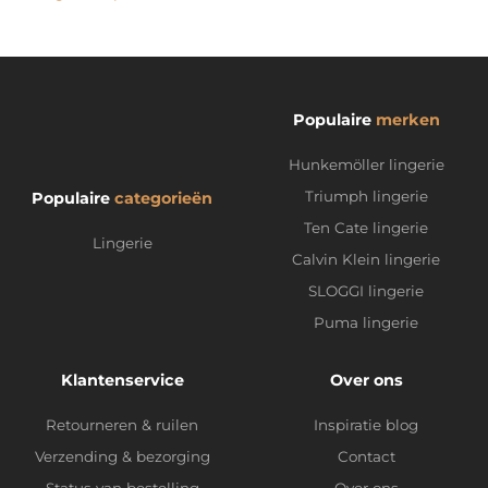
Populaire
merken
Hunkemöller lingerie
Triumph lingerie
Populaire
categorieën
Ten Cate lingerie
Lingerie
Calvin Klein lingerie
SLOGGI lingerie
Puma lingerie
Klantenservice
Over ons
Retourneren & ruilen
Inspiratie blog
Verzending & bezorging
Contact
Status van bestelling
Over ons