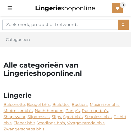
Lingerie
shoponline
.
Categorieen
Alle categorieën van
Lingerieshoponline.nl
Lingerie
Balconette
,
Beugel bh's
,
Bralettes
,
Bustiers
,
Maximizer bh's
,
Minimizer bh's
,
Nachthemden
,
Panty's
,
Push up bh's
,
Shapewear
,
Slipdresses
,
Slips
,
Sport bh's
,
Strapless bh's
,
T-shirt
bh's
,
Tiener bh's
,
Voedings bh's
,
Voorgevormde bh's
,
Zwangerschaps bh's